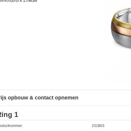
Verkoopprijs
€ 1.750,00
rijs opbouw & contact opnemen
Ring 1
roductnummer
231B03