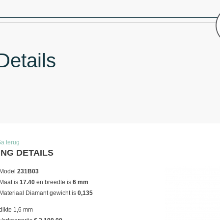
Details
Ga terug
ING DETAILS
Model
231B03
Maat is
17.40
en breedte is
6 mm
Materiaal
Diamant gewicht is
0,135
dikte 1,6 mm