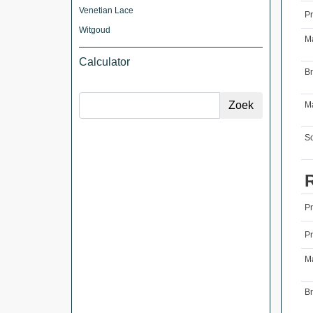
Venetian Lace
Pr
Witgoud
M
Calculator
B
Ma
So
P
Pr
M
B