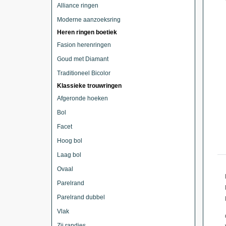
Alliance ringen
Moderne aanzoeksring
Heren ringen boetiek
Fasion herenringen
Goud met Diamant
Traditioneel Bicolor
Klassieke trouwringen
Afgeronde hoeken
Bol
Facet
Hoog bol
Laag bol
Ovaal
Parelrand
Parelrand dubbel
Vlak
Zij randjes