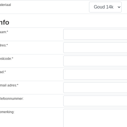
teriaal
nfo
aam:*
res:*
stcode:*
ad:*
mail adres:*
elefoonnummer:
pmerking: