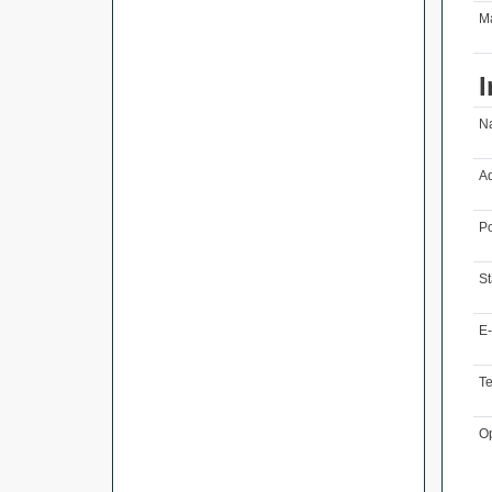
Ma
I
N
Ad
Po
St
E-
T
O