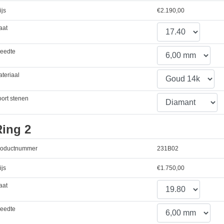
ijs
€
2.190,00
aat
reedte
teriaal
ort stenen
Ring 2
roductnummer
231B02
ijs
€
1.750,00
aat
reedte