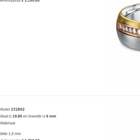
Verkoopprijs
€ 2.190,00
Model
231B02
Maat is
19.80
en breedte is
6 mm
Materiaal
dikte 1,6 mm