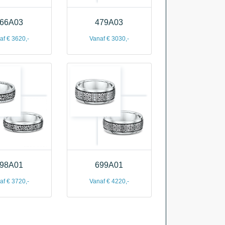
66A03
479A03
af € 3620,-
Vanaf € 3030,-
98A01
699A01
af € 3720,-
Vanaf € 4220,-