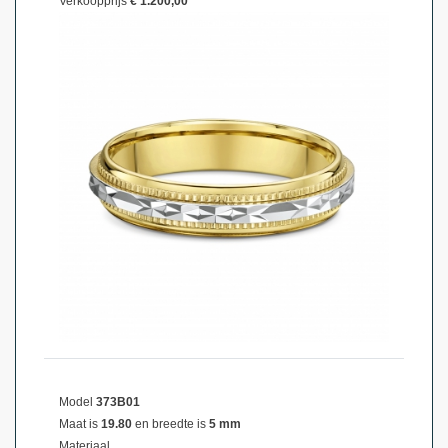
Verkoopprijs
€ 1.200,00
Model
373B01
Maat is
19.80
en breedte is
5 mm
Materiaal