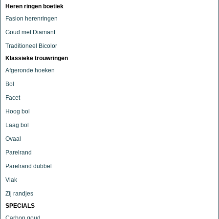
Heren ringen boetiek
Fasion herenringen
Goud met Diamant
Traditioneel Bicolor
Klassieke trouwringen
Afgeronde hoeken
Bol
Facet
Hoog bol
Laag bol
Ovaal
Parelrand
Parelrand dubbel
Vlak
Zij randjes
SPECIALS
Carbon goud