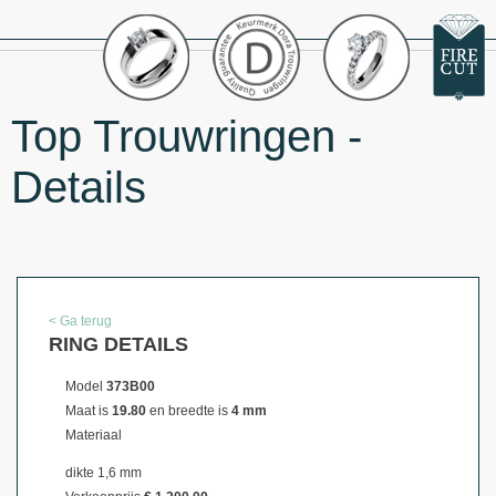
Top Trouwringen -
Details
< Ga terug
RING DETAILS
Model
373B00
Maat is
19.80
en breedte is
4 mm
Materiaal
dikte 1,6 mm