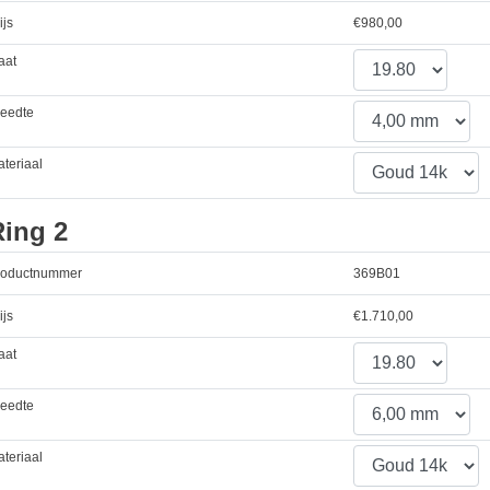
ijs
€
980,00
aat
reedte
teriaal
Ring 2
roductnummer
369B01
ijs
€
1.710,00
aat
reedte
teriaal