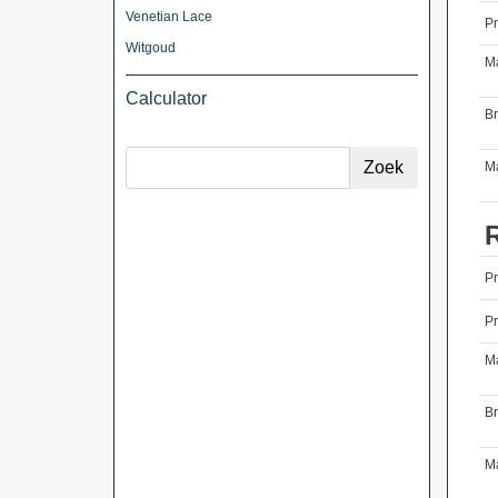
Venetian Lace
Pr
Witgoud
M
Calculator
B
Ma
P
Pr
M
B
Ma