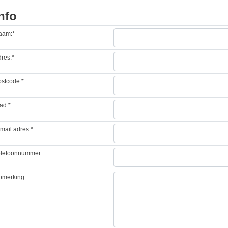
nfo
aam:*
res:*
stcode:*
ad:*
mail adres:*
elefoonnummer:
pmerking: