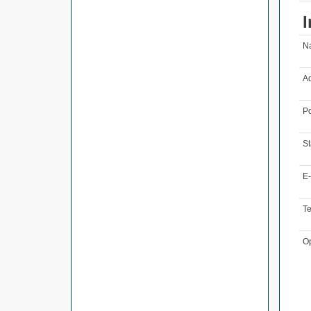
I
N
Ad
Po
St
E-
T
O