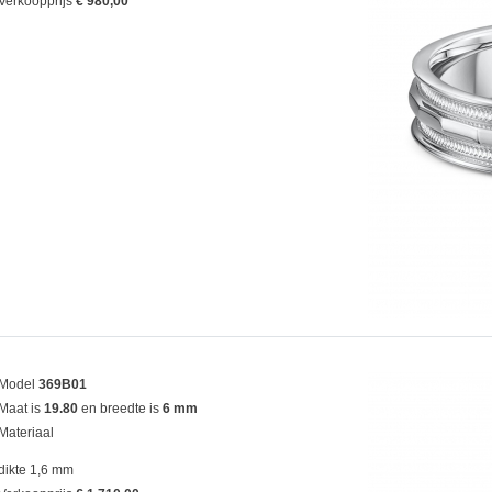
Verkoopprijs
€ 980,00
Model
369B01
Maat is
19.80
en breedte is
6 mm
Materiaal
dikte 1,6 mm