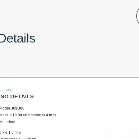
Details
Ga terug
ING DETAILS
Model
369B00
Maat is
19.80
en breedte is
4 mm
Materiaal
dikte 1,6 mm