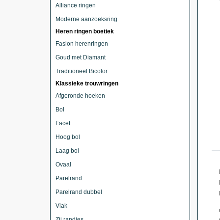
Alliance ringen
Moderne aanzoeksring
Heren ringen boetiek
Fasion herenringen
Goud met Diamant
Traditioneel Bicolor
Klassieke trouwringen
Afgeronde hoeken
Bol
Facet
Hoog bol
Laag bol
Ovaal
Parelrand
Parelrand dubbel
Vlak
Zij randjes