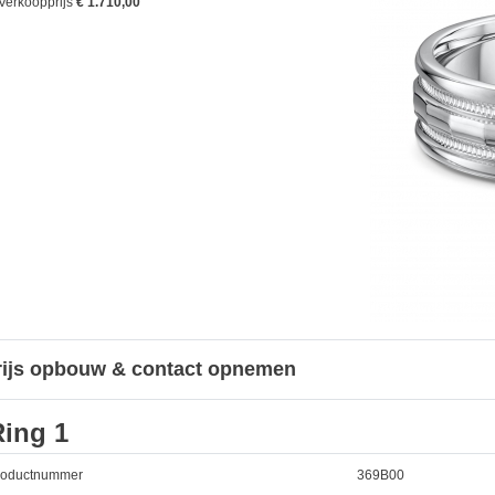
Verkoopprijs
€ 1.710,00
rijs opbouw & contact opnemen
Ring 1
roductnummer
369B00