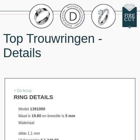
Top Trouwringen -
Details
< Ga terug
RING DETAILS
Model
1391000
Maat is
19.80
en breedte is
5 mm
Materiaal
dikte 1,1 mm