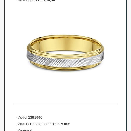
Verkoopprijs
€ 1.240,00
Model
1391000
Maat is
19.80
en breedte is
5 mm
Materiaal