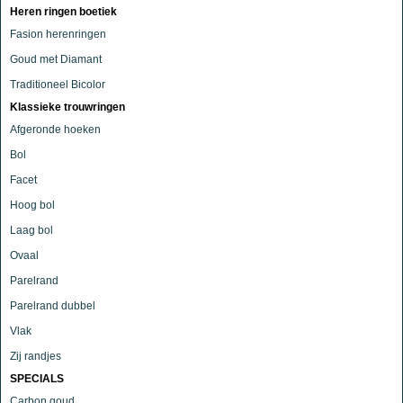
Heren ringen boetiek
Fasion herenringen
Goud met Diamant
Traditioneel Bicolor
Klassieke trouwringen
Afgeronde hoeken
Bol
Facet
Hoog bol
Laag bol
Ovaal
Parelrand
Parelrand dubbel
Vlak
Zij randjes
SPECIALS
Carbon goud